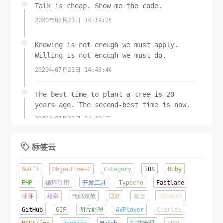
Talk is cheap. Show me the code.
2020年07月23日 14:19:35
Knowing is not enough we must apply.
Willing is not enough we must do.
2020年07月21日 14:43:46
The best time to plant a tree is 20
years ago. The second-best time is now.
2020年07月21日 14:42:22
标签云

Swift
Objective-C
Category
iOS
Ruby
PHP
循环引用
开发工具
Typecho
Fastlane
插件
枚举
代码规范
理财
基金
UILabel
GitHub
GIF
图片处理
AVPlayer
Charles