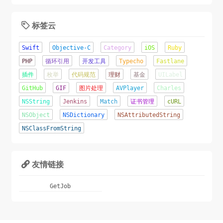
标签云

Swift
Objective-C
Category
iOS
Ruby
PHP
循环引用
开发工具
Typecho
Fastlane
插件
枚举
代码规范
理财
基金
UILabel
GitHub
GIF
图片处理
AVPlayer
Charles
NSString
Jenkins
Match
证书管理
cURL
NSObject
NSDictionary
NSAttributedString
NSClassFromString
友情链接

GetJob