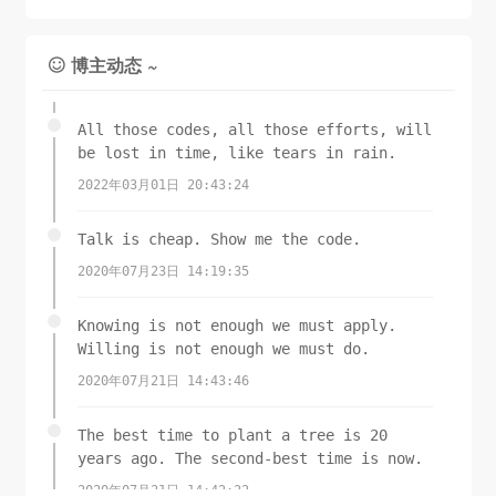
博主动态 ~

All those codes, all those efforts, will
be lost in time, like tears in rain.
2022年03月01日 20:43:24
Talk is cheap. Show me the code.
2020年07月23日 14:19:35
Knowing is not enough we must apply.
Willing is not enough we must do.
2020年07月21日 14:43:46
The best time to plant a tree is 20
years ago. The second-best time is now.
2020年07月21日 14:42:22