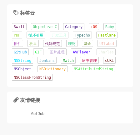
标签云

Swift
Objective-C
Category
iOS
Ruby
PHP
循环引用
开发工具
Typecho
Fastlane
插件
枚举
代码规范
理财
基金
UILabel
GitHub
GIF
图片处理
AVPlayer
Charles
NSString
Jenkins
Match
证书管理
cURL
NSObject
NSDictionary
NSAttributedString
NSClassFromString
友情链接

GetJob