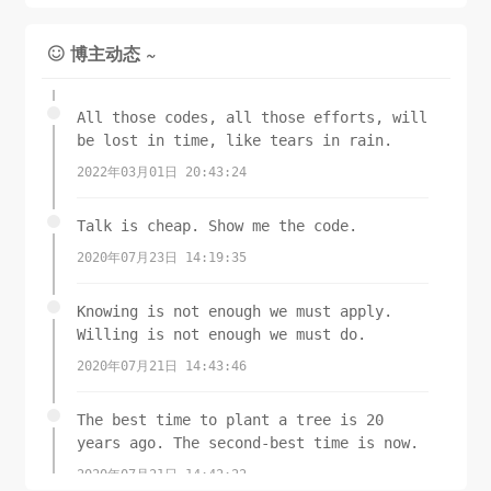
博主动态 ~

All those codes, all those efforts, will
be lost in time, like tears in rain.
2022年03月01日 20:43:24
Talk is cheap. Show me the code.
2020年07月23日 14:19:35
Knowing is not enough we must apply.
Willing is not enough we must do.
2020年07月21日 14:43:46
The best time to plant a tree is 20
years ago. The second-best time is now.
2020年07月21日 14:42:22