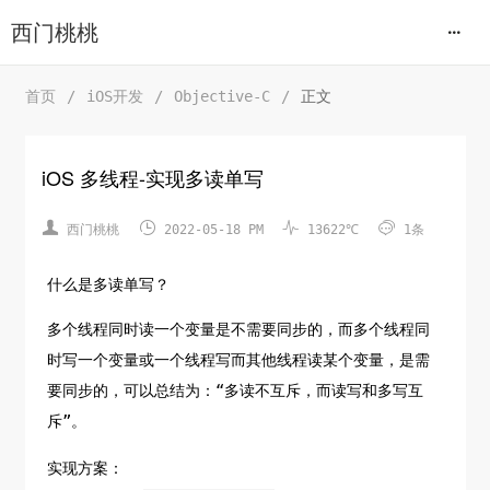
西门桃桃
首页
/
iOS开发
/
Objective-C
/
正文
iOS 多线程-实现多读单写




西门桃桃
2022-05-18 PM
13622℃
1条
什么是多读单写？
多个线程同时读一个变量是不需要同步的，而多个线程同
时写一个变量或一个线程写而其他线程读某个变量，是需
要同步的，可以总结为：“多读不互斥，而读写和多写互
斥”。
实现方案：