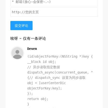
提交评论
唉呀 ~ 仅有一条评论
Deven
(id)objectForKey:(NSString *)key {
__block id obj;
// 异步读取指定数据
dispatch_async(concurrent_queue, ^
{// dispatch_sync 设置为同步读取
obj = [userCenterDic
objectForKey:key];
});
return obj;
}