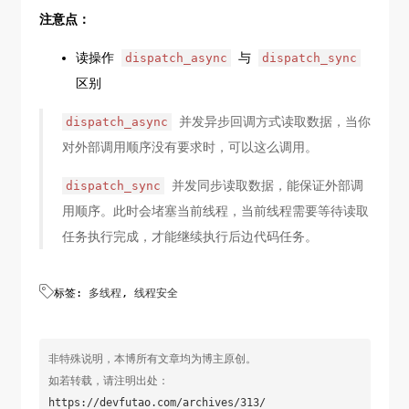
// 通过宏定义 DISPATCH_QUEUE_CONCURRENT 
    pthread_rwlock_rdlock(&_rwlock);

注意点：
创建一个并发队列
id
 obj = [userCenterDic objectForKey:key];

        concurrent_queue = 
    pthread_rwlock_unlock(&_rwlock);

读操作
与
dispatch_async
dispatch_sync
dispatch_queue_create(
"read_write_queue"
, 
return
 obj;

区别
DISPATCH_QUEUE_CONCURRENT);

}

// 创建数据容器
并发异步回调方式读取数据，当你
dispatch_async
        userCenterDic = [
NSMutableDictionary
- (
void
)setObject:(
id
)obj forKey:(
NSString
对外部调用顺序没有要求时，可以这么调用。
dictionary];

*)key {

    }

//加写锁
并发同步读取数据，能保证外部调
dispatch_sync
return
self
;

    pthread_rwlock_wrlock(&_rwlock);

用顺序。此时会堵塞当前线程，当前线程需要等待读取
}

    [userCenterDic setObject:obj forKey:key];

任务执行完成，才能继续执行后边代码任务。
    pthread_rwlock_unlock(&_rwlock);    

- (
id
)objectForKey:(
NSString
 *)key {

}
    __block 
id
 obj;


标签:
多线程
,
线程安全
// 异步读取指定数据
dispatch_async
(concurrent_queue, ^{
// 
dispatch_sync 设置为同步读取
非特殊说明，本博所有文章均为博主原创。
        obj = [userCenterDic objectForKey:key];

如若转载，请注明出处：
    });

https://devfutao.com/archives/313/