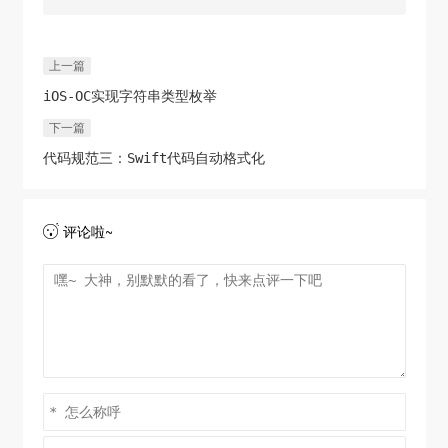
return
 obj;

}

上一篇
- (
void
)setObject:(
id
)obj forKey:(
NSString
iOS-OC实现字符串类型枚举
*)key {

下一篇
// 异步栅栏调用设置数据
    dispatch_barrier_async(concurrent_queue, ^{

代码规范三：Swift代码自动格式化
        [userCenterDic setObject:obj 
forKey:key];

    });

评论啦~

}