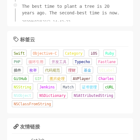
The best time to plant a tree is 20
years ago. The second-best time is now.
2020年07月21日 14:42:22
标签云

Swift
Objective-C
Category
iOS
Ruby
PHP
循环引用
开发工具
Typecho
Fastlane
插件
枚举
代码规范
理财
基金
UILabel
GitHub
GIF
图片处理
AVPlayer
Charles
NSString
Jenkins
Match
证书管理
cURL
NSObject
NSDictionary
NSAttributedString
NSClassFromString
友情链接
