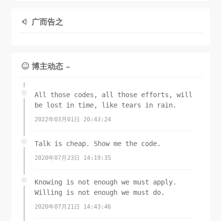
广而告之

博主动态 ~

All those codes, all those efforts, will
be lost in time, like tears in rain.
2022年03月01日 20:43:24
Talk is cheap. Show me the code.
2020年07月23日 14:19:35
Knowing is not enough we must apply.
Willing is not enough we must do.
2020年07月21日 14:43:46