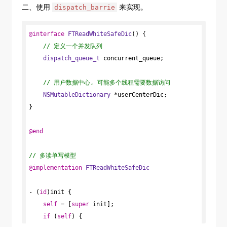
二、使用
来实现。
dispatch_barrie
self
 = [
super
 init];

if
 (
self
) {

@interface
FTReadWhiteSafeDic
() 
{

//初始化读写锁
// 定义一个并发队列
      pthread_rwlock_init(&lock,
NULL
);

dispatch_queue_t
 concurrent_queue;

// 创建数据容器
       userCenterDic = [
NSMutableDictionary
// 用户数据中心, 可能多个线程需要数据访问
dictionary];

NSMutableDictionary
 *userCenterDic;

// 通过宏定义 DISPATCH_QUEUE_CONCURRENT 创
}

建一个并发队列
      concurrent_queue = 
@end
dispatch_queue_create(
"read_write_queue"
, 
DISPATCH_QUEUE_CONCURRENT);

// 多读单写模型
    }

@implementation
FTReadWhiteSafeDic
return
self
;

}

- (
id
)init {

self
 = [
super
 init];

- (
id
)objectForKey:(
NSString
 *)key {

if
 (
self
) {

//加读锁