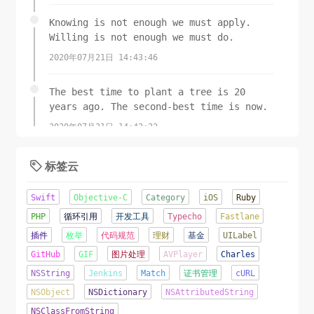
Knowing is not enough we must apply.
Willing is not enough we must do.
2020年07月21日 14:43:46
The best time to plant a tree is 20
years ago. The second-best time is now.
2020年07月21日 14:42:22
标签云

Swift
Objective-C
Category
iOS
Ruby
PHP
循环引用
开发工具
Typecho
Fastlane
插件
枚举
代码规范
理财
基金
UILabel
GitHub
GIF
图片处理
AVPlayer
Charles
NSString
Jenkins
Match
证书管理
cURL
NSObject
NSDictionary
NSAttributedString
NSClassFromString