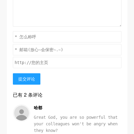
提交评论
已有 2 条评论
哈都
Great God, you are so powerful that
your colleagues won't be angry when
they know?