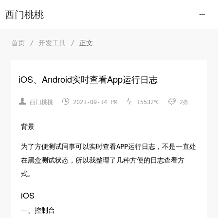
西门桃桃
首页
/
开发工具
/
正文
iOS、Android实时查看App运行日志




西门桃桃
2021-09-14 PM
15532℃
2条
背景
为了方便测试同事可以实时查看APP运行日志，不是一直处
在黑盒测试状态，所以我整理了几种方便的日志查看方
式。
iOS
一、控制台